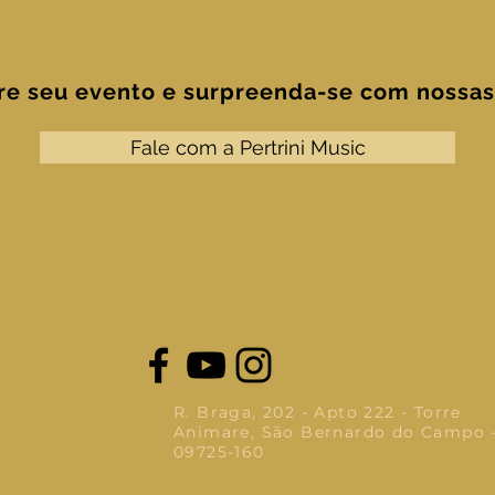
re seu evento e surpreenda-se
com nossas 
Fale com a Pertrini Music
Siga-nos nas redes sociais
R. Braga, 202 - Apto 222 - Torre
Animare, São Bernardo do Campo -
09725-160