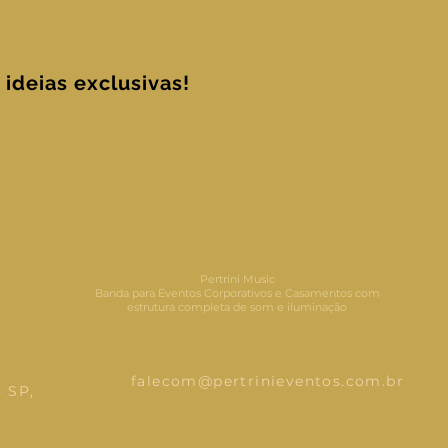
ideias exclusivas!
Pertrini Music
Banda para Eventos Corporativos e Casamentos com
estrutura completa de som e iluminação
falecom@pertrinieventos.com.br
 SP,