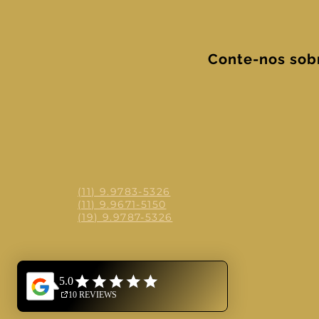
Conte-nos sob
(11) 9.9783-5326
(11) 9.9671-5150
(19) 9.9787-5326